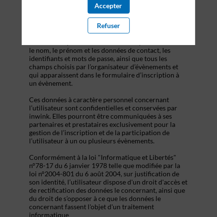
s’inscrire à un évènement, d’accéder au site d’un
Accepter
évènement, et de consulter les informations relatives
à l’organisation pratique et logistique d’un
Refuser
évènement.
Les données personnelles recueillies par inwink sont
le nom, le prénom et les données de contact, les
identifiants et mots de passe, ainsi que tous les
champs choisis par l’organisateur d’évènements et
qui apparaissent dans le formulaire d’inscription à
un évènement.
Ces données à caractère personnel concernant
l’utilisateur sont confidentielles et conservées par
inwink. Elles pourront être communiquées à ses
partenaires et prestataires exclusivement pour la
gestion de l’inscription et de la participation de
l’utilisateur à un ou plusieurs évènements.
Conformément à la loi "Informatique et Libertés"
n°78-17 du 6 janvier 1978 telle que modifiée par la
loi n°2004-801 du 6 août 2004, sur justification de
son identité, l’utilisateur dispose d'un droit d'accès et
de rectification des données le concernant, ainsi que
du droit de s’opposer à ce que les données le
concernant fassent l'objet d'un traitement
informatique