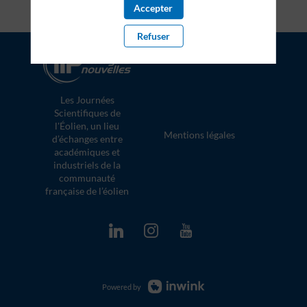
Accepter
Refuser
Politique de confidentialité
Les Journées
Scientifiques de
l'Éolien, un lieu
Mentions légales
d’échanges entre
académiques et
industriels de la
communauté
française de l’éolien
Powered by