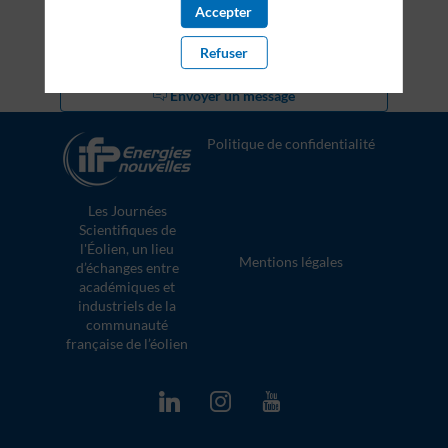
Accepter
Refuser
Demander un RDV
Envoyer un message
Politique de confidentialité
Les Journées
Scientifiques de
l'Éolien, un lieu
Mentions légales
d’échanges entre
académiques et
industriels de la
communauté
française de l’éolien