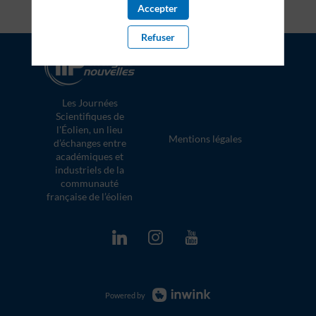
Accepter
Refuser
Politique de confidentialité
Les Journées
Scientifiques de
l'Éolien, un lieu
Mentions légales
d’échanges entre
académiques et
industriels de la
communauté
française de l’éolien
Powered by