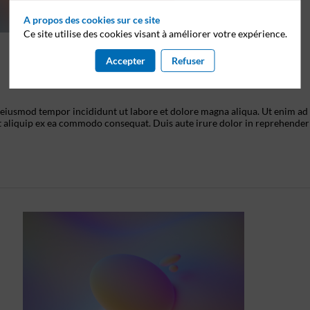
A propos des cookies sur ce site
Ce site utilise des cookies visant à améliorer votre expérience.
Accepter
Refuser
o eiusmod tempor incididunt ut labore et dolore magna aliqua. Ut enim ad
t aliquip ex ea commodo consequat. Duis aute irure dolor in reprehenderi